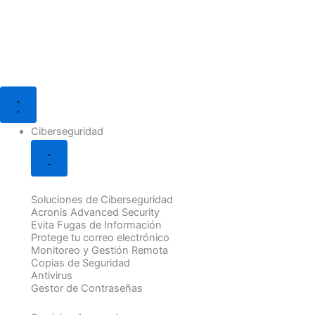
Ir
al
contenido
Cerrar
Cerrar
Cerrar
Cerrar
Cerrar
Cerrar
Abrir
Abrir
Abrir
Abrir
Abrir
Abrir
Ciberseguridad
Soluciones
Soporte
TPV
Soluciones
Blog
Ciberseguridad
Soluciones
Soporte
TPV
Soluciones
Blog
IT
Informático
HIOPOS
Web
Digital
IT
Informático
HIOPOS
Web
Digital
Ciberseguridad
Soluciones de Ciberseguridad
Acronis Advanced Security
Evita Fugas de Información
Protege tu correo electrónico
Monitoreo y Gestión Remota
Copias de Seguridad
Antivirus
Gestor de Contraseñas