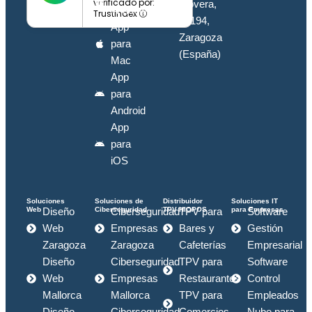
verificado por:
Movera,
Windows
Trustindex
50194,
App
Zaragoza
para
(España)
Mac
App
para
Android
App
para
iOS
Soluciones
Soluciones de
Distribuidor
Soluciones IT
Web
Ciberseguridad
TPV HIOPOS
para Empresas
Diseño
Ciberseguridad
TPV para
Software
Web
Empresas
Bares y
Gestión
Zaragoza
Zaragoza
Cafeterías
Empresarial
Diseño
Ciberseguridad
TPV para
Software
Web
Empresas
Restaurantes
Control
Mallorca
Mallorca
TPV para
Empleados