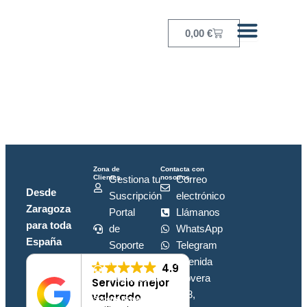
Ir
al
Carrito
0,00
€
contenido
Zona de
Contacta con
Clientes
nosotros
Gestiona tu
Correo
Desde
Suscripción
electrónico
Zaragoza
Portal
Llámanos
para toda
de
WhatsApp
España
Soporte
Telegram
Portal de
Avenida
4.9
Facturación
Movera
Servicio mejor
Aplicación
328,
valorado
Soporte Remoto
App para