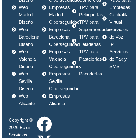
Diseño
Ciberseguridad
Comercios
Nube para
Web
Empresas
TPV para
Empresas
Madrid
Madrid
Peluquerías
Centralita
Diseño
Ciberseguridad
TPV para
Virtual
Web
Empresas
Supermercados
Servicios
Barcelona
Barcelona
TPV para
de Voz
Diseño
Ciberseguridad
Heladerías
IP
Web
Empresas
TPV para
Servicios
Valencia
Valencia
Pastelerías
de Fax y
Diseño
Ciberseguridad
y
SMS
Web
Empresas
Panaderías
Sevilla
Sevilla
Diseño
Ciberseguridad
Web
Empresas
Alicante
Alicante
F
X
L
I
Copyright ©
2026 Balui
Servicios