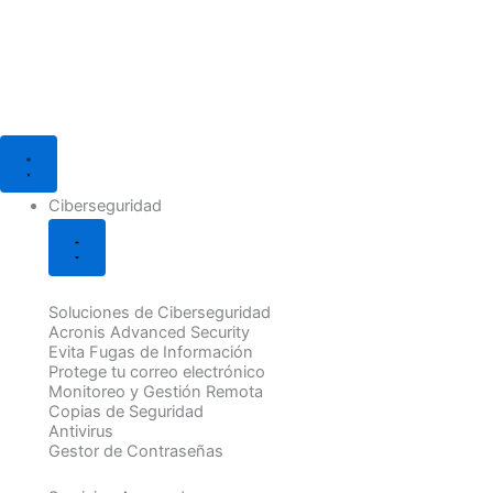
Ir
al
contenido
Cerrar
Cerrar
Cerrar
Cerrar
Cerrar
Cerrar
Abrir
Abrir
Abrir
Abrir
Abrir
Abrir
Ciberseguridad
Soluciones
Soporte
TPV
Soluciones
Blog
Ciberseguridad
Soluciones
Soporte
TPV
Soluciones
Blog
IT
Informático
HIOPOS
Web
Digital
IT
Informático
HIOPOS
Web
Digital
Ciberseguridad
Soluciones de Ciberseguridad
Acronis Advanced Security
Evita Fugas de Información
Protege tu correo electrónico
Monitoreo y Gestión Remota
Copias de Seguridad
Antivirus
Gestor de Contraseñas