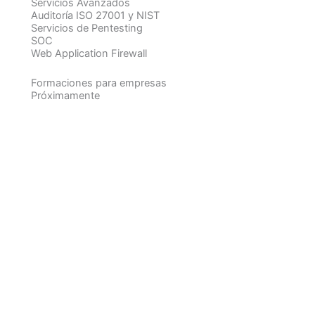
Servicios Avanzados
Auditoría ISO 27001 y NIST
Servicios de Pentesting
SOC
Web Application Firewall
Formaciones para empresas
Próximamente
Evalúa la Seguridad de tu
Empresa
Haz el test gratuito ahora