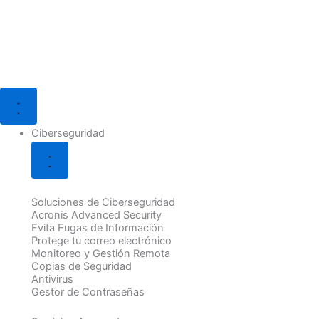
Ir
al
contenido
Cerrar
Cerrar
Cerrar
Cerrar
Cerrar
Cerrar
Abrir
Abrir
Abrir
Abrir
Abrir
Abrir
Ciberseguridad
Soluciones
Soporte
TPV
Soluciones
Blog
Ciberseguridad
Soluciones
Soporte
TPV
Soluciones
Blog
IT
Informático
HIOPOS
Web
Digital
IT
Informático
HIOPOS
Web
Digital
Ciberseguridad
Soluciones de Ciberseguridad
Acronis Advanced Security
Evita Fugas de Información
Protege tu correo electrónico
Monitoreo y Gestión Remota
Copias de Seguridad
Antivirus
Gestor de Contraseñas