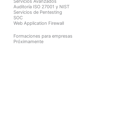
Servicios Avanzados
Auditoría ISO 27001 y NIST
Servicios de Pentesting
SOC
Web Application Firewall
Formaciones para empresas
Próximamente
Evalúa la Seguridad de tu
Empresa
Haz el test gratuito ahora