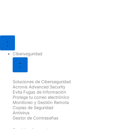
Ir
al
contenido
Cerrar
Cerrar
Cerrar
Cerrar
Cerrar
Cerrar
Abrir
Abrir
Abrir
Abrir
Abrir
Abrir
Ciberseguridad
Soluciones
Soporte
TPV
Soluciones
Blog
Ciberseguridad
Soluciones
Soporte
TPV
Soluciones
Blog
IT
Informático
HIOPOS
Web
Digital
IT
Informático
HIOPOS
Web
Digital
Ciberseguridad
Soluciones de Ciberseguridad
Acronis Advanced Security
Evita Fugas de Información
Protege tu correo electrónico
Monitoreo y Gestión Remota
Copias de Seguridad
Antivirus
Gestor de Contraseñas