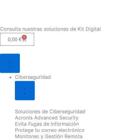
Ir
al
contenido
Consulta nuestras soluciones de Kit Digital
0
Carrito
0,00
€
Cerrar
Cerrar
Cerrar
Cerrar
Cerrar
Cerrar
Abrir
Abrir
Abrir
Abrir
Abrir
Abrir
Ciberseguridad
Soluciones
Soporte
TPV
Soluciones
Blog
Ciberseguridad
Soluciones
Soporte
TPV
Soluciones
Blog
IT
Informático
HIOPOS
Web
Digital
IT
Informático
HIOPOS
Web
Digital
Ciberseguridad
Soluciones de Ciberseguridad
Acronis Advanced Security
Evita Fugas de Información
Protege tu correo electrónico
Monitoreo y Gestión Remota