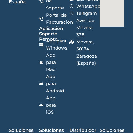
de
España
WhatsApp
Soporte
Telegram
Portal de
Avenida
Facturación
Movera
Aplicación
Soporte
328,
Remoto
App para
Movera,
Windows
50194,
App
Zaragoza
para
(España)
Mac
App
para
Android
App
para
iOS
Soluciones
Soluciones
Distribuidor
Soluciones