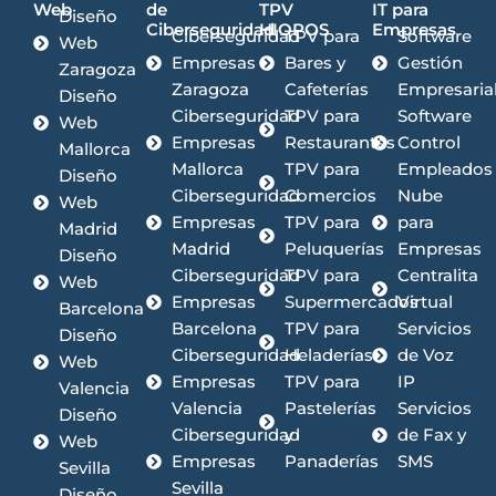
Web
de
TPV
IT para
Diseño
Ciberseguridad
HIOPOS
Empresas
Ciberseguridad
TPV para
Software
Web
Empresas
Bares y
Gestión
Zaragoza
Zaragoza
Cafeterías
Empresaria
Diseño
Ciberseguridad
TPV para
Software
Web
Empresas
Restaurantes
Control
Mallorca
Mallorca
TPV para
Empleados
Diseño
Ciberseguridad
Comercios
Nube
Web
Empresas
TPV para
para
Madrid
Madrid
Peluquerías
Empresas
Diseño
Ciberseguridad
TPV para
Centralita
Web
Empresas
Supermercados
Virtual
Barcelona
Barcelona
TPV para
Servicios
Diseño
Ciberseguridad
Heladerías
de Voz
Web
Empresas
TPV para
IP
Valencia
Valencia
Pastelerías
Servicios
Diseño
Ciberseguridad
y
de Fax y
Web
Empresas
Panaderías
SMS
Sevilla
Sevilla
Diseño